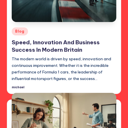
Posted
Blog
in
Speed, Innovation And Business
Success In Modern Britain
The modern world is driven by speed, innovation and
continuous improvement. Whether it is the incredible
performance of Formula 1 cars, the leadership of
influential motorsport figures, or the success…
michael
Posted
by