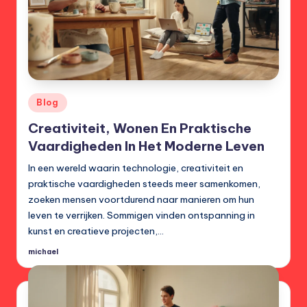
Posted
Blog
in
Creativiteit, Wonen En Praktische
Vaardigheden In Het Moderne Leven
In een wereld waarin technologie, creativiteit en
praktische vaardigheden steeds meer samenkomen,
zoeken mensen voortdurend naar manieren om hun
leven te verrijken. Sommigen vinden ontspanning in
kunst en creatieve projecten,…
michael
Posted
by