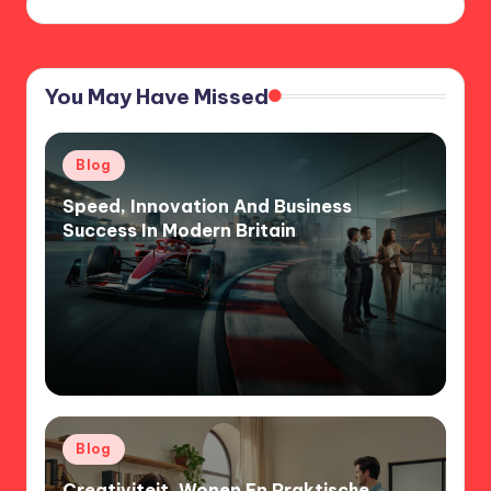
You May Have Missed
Posted
Blog
in
Speed, Innovation And Business
Success In Modern Britain
Posted
Blog
in
Creativiteit, Wonen En Praktische