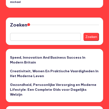
michael
Posted
by
Zoeken
Zoeken
Speed, Innovation And Business Success In
Modern Britain
Creativiteit, Wonen En Praktische Vaardigheden In
Het Moderne Leven
Gezondheid, Persoonlijke Verzorging en Moderne
Lifestyle: Een Complete Gids voor Dagelijks
Welzijn